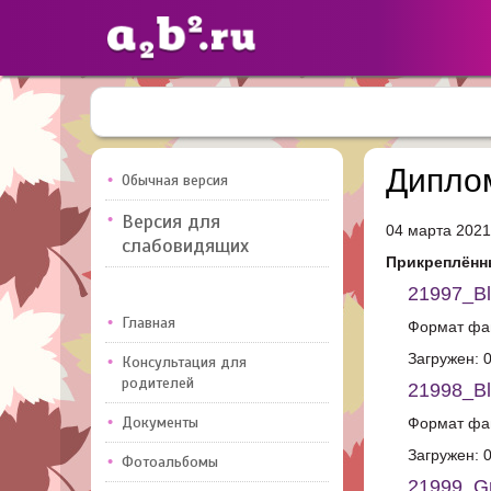
Сайты
педагогов
Дипло
Обычная версия
Версия для
04 марта 2021
Добавлено — 10947
Добавлен
слабовидящих
Прикреплённ
21997_Bl
Главная
Формат фай
Загружен: 
Консультация для
родителей
21998_Bl
Документы
Формат фай
Загружен: 
Фотоальбомы
21999_Gr