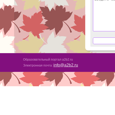
Образовательный портал a2b2.ru
info@a2b2.ru
Электронная почта: