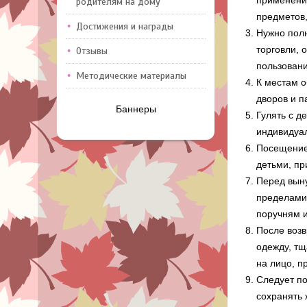
применени
родителям на дому
предметов,
Достижения и награды
Нужно полн
торговли, 
Отзывы
пользовани
Методические материалы
К местам о
дворов и п
Баннеры
Гулять с д
индивидуа
Посещение
детьми, пр
Перед выну
пределами 
поручням и
После воз
одежду, тщ
на лицо, п
Следует по
сохранять 