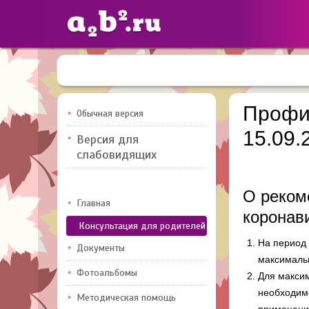
Сайты
педагогов
Профи
Обычная версия
15.09.
Версия для
Добавлено — 10947
Добавлен
слабовидящих
О реком
Главная
коронав
Консультация для родителей
На период 
Документы
максимальн
Фотоальбомы
Для макси
необходимо
Методическая помощь