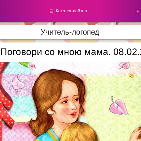
Каталог сайтов
Учитель-логопед
Метод.
Галереи
материалы
фотографи
Поговори со мною мама. 08.02.
Добавлено — 59870
Добавлено — 39050