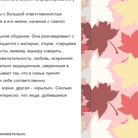
ы с большой ответственностью
е в его жизни, начиная с самого
ьном общении. Она разговаривает с
бщается с матерью, отцом, старшими
сты, мимику, манеру говорить,
ожелательность, любовь, искренняя
онально защищенным, уверенным в
вает так, что в семье принят
и себя соответственно.
корни, другая - «крылья». Сколько
Интересно, что люди, добившиеся
 внимательно.