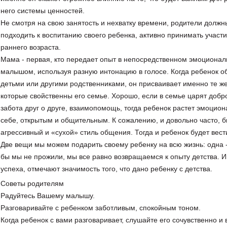
него системы ценностей.
Не смотря на свою занятость и нехватку времени, родители должн
подходить к воспитанию своего ребенка, активно принимать участи
раннего возраста.
Мама - первая, кто передает опыт в непосредственном эмоционал
малышом, используя разную интонацию в голосе. Когда ребенок о
детьми или другими родственниками, он присваивает именно те же
которые свойственны его семье. Хорошо, если в семье царят добр
забота друг о друге, взаимопомощь, тогда ребенок растет эмоци
себе, открытым и общительным. К сожалению, и довольно часто, бы
агрессивный и «сухой» стиль общения. Тогда и ребенок будет вест
Две вещи мы можем подарить своему ребенку на всю жизнь: одна - 
бы мы не прожили, мы все равно возвращаемся к опыту детства. 
успеха, отмечают значимость того, что дано ребенку с детства.
Советы родителям
Радуйтесь Вашему малышу.
Разговаривайте с ребенком заботливым, спокойным тоном.
Когда ребенок с вами разговаривает, слушайте его сочувственно и