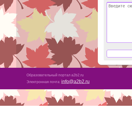
Образовательный портал a2b2.ru
info@a2b2.ru
Электронная почта: