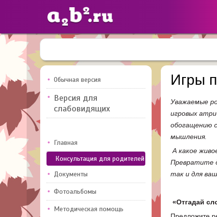
Сайты
педагогов
Игры п
Обычная версия
Версия для
Уважаемые ро
Добавлено — 10947
Добавлен
слабовидящих
игровых атри
обогащению с
мышления.
Главная
А какое живо
Консультация для родителей
Превратите д
Документы
так и для ва
Фотоальбомы
«Отгадай сл
Методическая помощь
Предложите ре