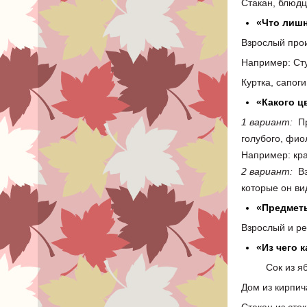
Стакан, блюдц
«Что лишн
Взрослый прои
Например: Сту
Куртка, сапоги
«Какого ц
1 вариант:
Пр
голубого, фио
Например: кра
2 вариант:
Вз
которые он ви
«Предмет
Взрослый и ре
«Из чего к
Сок из яб
Дом из кирпич