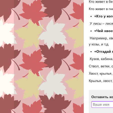
Кто живет в б
Кто живет в гн
«Кто у ко
У лисы – лися
«Чей хвост
Например, хво
у козы, и т.д.
«Отгадай 
Кузов, кабина,
Ствол, ветки, 
Хвост, крылья,
Крылья, хвост,
Оставить к