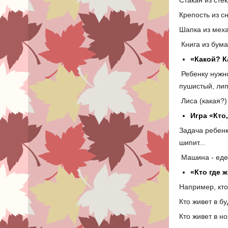
Стакан из сте
Крепость из с
Шапка из мех
Книга из бумаг
«Какой? К
Ребенку
нужн
пушистый, ли
Лиса (какая?)
Игра «Кто
Задача ребенк
шипит...
Машина - едет, 
«Кто где 
Например, кто
Кто живет в бу
Кто живет в но