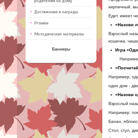
родителям на дому
кирпичный, вы
Достижения и награды
Едет, имеет че
Отзывы
«Назови л
Взрослый назы
Методические материалы
кошечка, чашка
Баннеры
Игра «Оди
Например, со
«Посчитай
Например, од
один дом - дв
«Назови о
Взрослый назы
Например: пом
Банан, яблоко
Стол, стул, ди