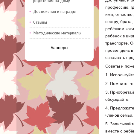
доступных и б
родителям на дому
профессию, гд
Достижения и награды
имя, отчество,
сестру, брата,
Отзывы
ребёнком каки
Методические материалы
ребёнок в цирк
транспорте. О
Баннеры
провёл день в
связывать пре
Советы и пож
1. Используйт
2. Помните, ч
3. Приобретай
обсуждайте.
4. Предложите
членов семьи.
5. Записывайт
вместе с ребё