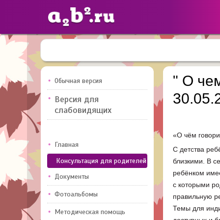
Сайты
педагогов
" О че
Обычная версия
30.05.
Версия для
Добавлено — 10947
Добавлен
слабовидящих
«О чём говори
Главная
С детства ре
Консультация для родителей
близкими. В с
ребёнком имее
Документы
с которыми ро
Фотоальбомы
правильную ре
Темы для инди
Методическая помощь