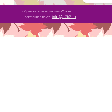
Образовательный портал a2b2.ru
info@a2b2.ru
Электронная почта: