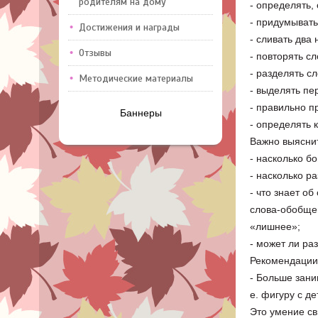
родителям на дому
- определять, 
- придумывать
Достижения и награды
- сливать два
Отзывы
- повторять с
- разделять сл
Методические материалы
- выделять пе
- правильно п
Баннеры
- определять 
Важно выясни
- насколько б
- насколько р
- что знает о
слова-обобщен
«лишнее»;
- может ли ра
Рекомендации
- Больше зани
е. фигуру с д
Это умение сви