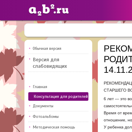
Сайты
педагогов
РЕКО
Обычная версия
РОДИТ
Версия для
Добавлено — 10947
Добавлен
слабовидящих
14.11.
РЕКОМЕНДАЦ
Главная
СТАРШЕГО В
Консультация для родителей
6 лет — это в
Документы
самостоятельн
Время от врем
Фотоальбомы
отношение, но
Методическая помощь
У ребенка дол