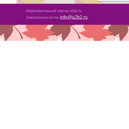
Образовательный портал a2b2.ru
info@a2b2.ru
Электронная почта: