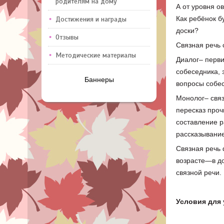
родителям на дому
А от уровня о
Как ребёнок б
Достижения и награды
доски?
Отзывы
Связная речь 
Методические материалы
Диалог– перви
собеседника, 
Баннеры
вопросы собе
Монолог– связ
пересказ проч
составление р
рассказывание
Связная речь 
возрасте—в до
связной речи.
Условия для 