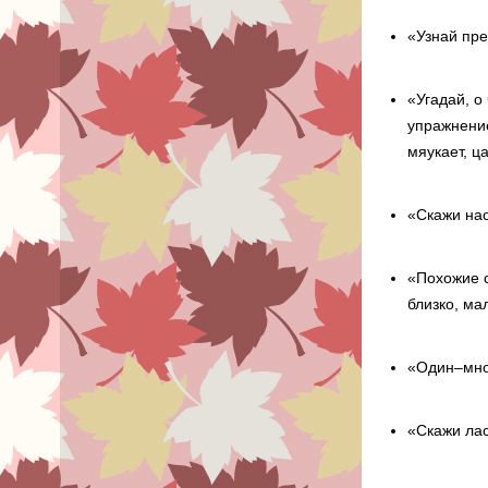
«Узнай пре
«Угадай, о
упражнение
мяукает, ц
«Скажи нао
«Похожие с
близко, ма
«Один–мног
«Скажи ла