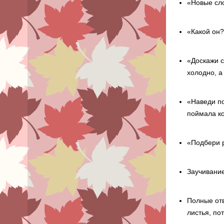
«Новые сло
«Какой он?
«Доскажи с
холодно, а
«Наведи по
поймала ко
«Подбери 
Заучивание
Полные отв
листья, по